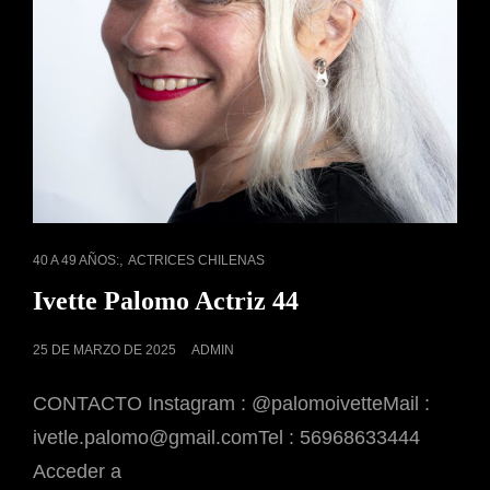
ENLACES
,
40 A 49 AÑOS:
ACTRICES CHILENAS
DE
Ivette Palomo Actriz 44
CATEGORÍAS
PUBLICADO
25 DE MARZO DE 2025
ADMIN
EL
CONTACTO Instagram : @palomoivetteMail :
ivetle.palomo@gmail.comTel : 56968633444
Acceder a