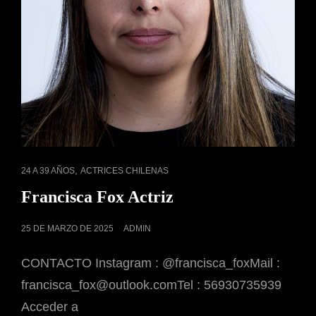
ENLACES
,
24 A 39 AÑOS
ACTRICES CHILENAS
DE
Francisca Fox Actriz
CATEGORÍAS
PUBLICADO
25 DE MARZO DE 2025
ADMIN
EL
CONTACTO Instagram : @francisca_foxMail :
francisca_fox@outlook.comTel : 56930735939
Acceder a