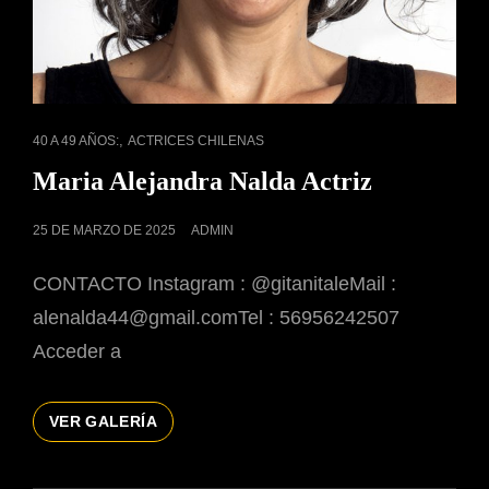
ENLACES
,
40 A 49 AÑOS:
ACTRICES CHILENAS
DE
Maria Alejandra Nalda Actriz
CATEGORÍAS
PUBLICADO
25 DE MARZO DE 2025
ADMIN
EL
CONTACTO Instagram : @gitanitaleMail :
alenalda44@gmail.comTel : 56956242507
Acceder a
MARIA
VER GALERÍA
ALEJANDRA
NALDA