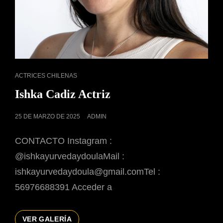
ENLACES
ACTRICES CHILENAS
DE
Ishka Cadiz Actriz
CATEGORÍAS
PUBLICADO
25 DE MARZO DE 2025
ADMIN
EL
CONTACTO Instagram :
@ishkayurvedaydoulaMail :
ishkayurvedaydoula@gmail.comTel :
56976688391 Acceder a
ISHKA
VER GALERÍA