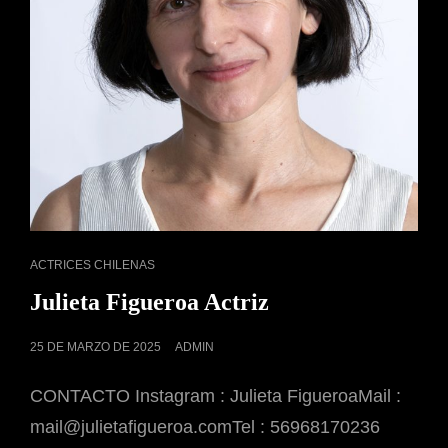
ENLACES
ACTRICES CHILENAS
DE
Julieta Figueroa Actriz
CATEGORÍAS
PUBLICADO
25 DE MARZO DE 2025
ADMIN
EL
CONTACTO Instagram : Julieta FigueroaMail :
mail@julietafigueroa.comTel : 56968170236