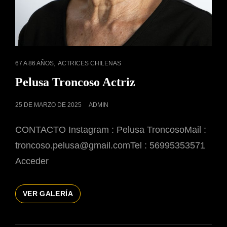
ENLACES
,
67 A 86 AÑOS
ACTRICES CHILENAS
DE
Pelusa Troncoso Actriz
CATEGORÍAS
PUBLICADO
25 DE MARZO DE 2025
ADMIN
EL
CONTACTO Instagram : Pelusa TroncosoMail :
troncoso.pelusa@gmail.comTel : 56995353571
Acceder
PELUSA
VER GALERÍA
TRONCOSO
ACTRIZ