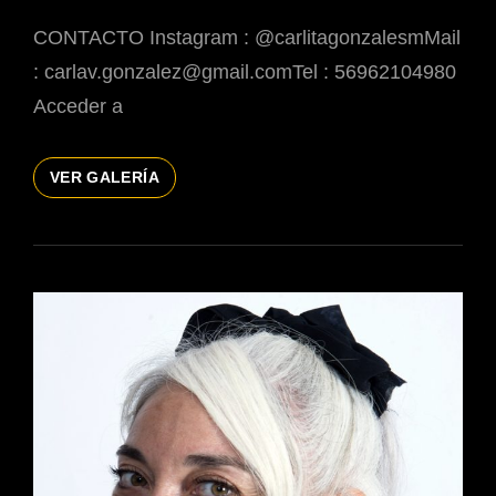
EL
CONTACTO Instagram : @carlitagonzalesmMail
: carlav.gonzalez@gmail.comTel : 56962104980
Acceder a
CARLA
VER GALERÍA
GONZALES
ACTRIZ
40