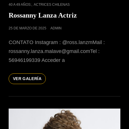
ENLACES
,
40 A 49 AÑOS:
ACTRICES CHILENAS
DE
Rossanny Lanza Actriz
CATEGORÍAS
PUBLICADO
25 DE MARZO DE 2025
ADMIN
EL
CONTATO Instagram : @ross.lanzmMail :
rossanny.lanza.malave@gmail.comTel :
56946199339 Acceder a
ROSSANNY
VER GALERÍA
LANZA
ACTRIZ