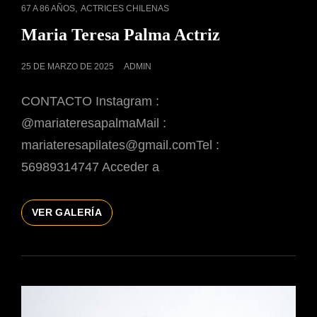
ENLACES
,
67 A 86 AÑOS
ACTRICES CHILENAS
DE
Maria Teresa Palma Actriz
CATEGORÍAS
PUBLICADO
25 DE MARZO DE 2025
ADMIN
EL
CONTACTO Instagram :
@mariateresapalmaMail :
mariateresapilates@gmail.comTel :
56989314747 Acceder a
MARIA
VER GALERÍA
TERESA
PALMA
ACTRIZ