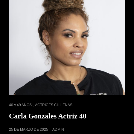
ENLACES
,
40 A 49 AÑOS:
ACTRICES CHILENAS
DE
Carla Gonzales Actriz 40
CATEGORÍAS
PUBLICADO
25 DE MARZO DE 2025
ADMIN