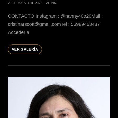
PUBLICADO
25 DE MARZO DE 2025
ADMIN
EL
CONTACTO Instagram : @nanny40o20Mail :
cristinarscott@gmail.comTel : 56989463487
Acceder a
CRISTINA
VER GALERÍA
REYES
ACTRIZ