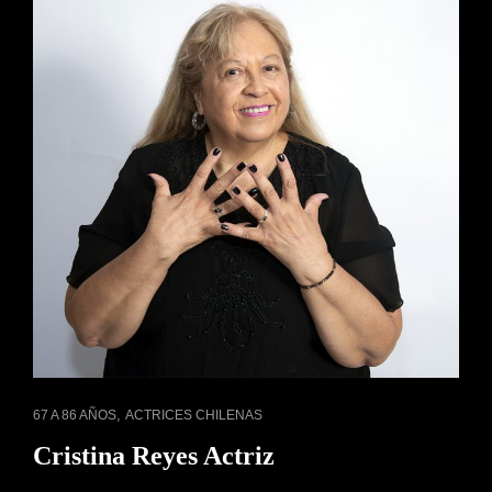
ENLACES
,
67 A 86 AÑOS
ACTRICES CHILENAS
DE
Cristina Reyes Actriz
CATEGORÍAS