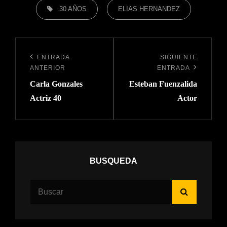
ETIQUETAS,
30 AÑOS
ELIAS HERNANDEZ
Navegación
de
ENTRADA
SIGUIENTE
Entrada
Siguiente
ANTERIOR
ENTRADA
entradas
anterior:
entrada
Carla Gonzales
Esteban Fuenzalida
Actriz 40
Actor
BUSQUEDA
Buscar:
Buscar